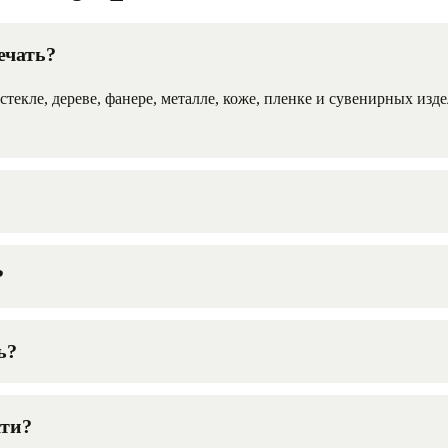
ечать?
текле, дереве, фанере, металле, коже, пленке и сувенирных изд
?
ь?
ати?