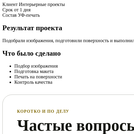
Клиент
Интерьерные проекты
Срок
от 1 дня
Состав
УФ-печать
Примеры
Примеры
Примеры
работ
работ
работ
Результат проекта
по
по
по
УФ-
УФ-
УФ-
Подобрали изображения, подготовили поверхность и выполнил
печати
печати
печати
Что было сделано
Подбор изображения
Подготовка макета
Печать на поверхности
Контроль качества
Примеры
Примеры
Примеры
Примеры
Примеры
Примеры
работ
работ
работ
работ
работ
работ
по
по
по
по
по
по
УФ-
УФ-
УФ-
УФ-
УФ-
УФ-
КОРОТКО И ПО ДЕЛУ
печати
печати
печати
печати
печати
печати
Частые вопросы