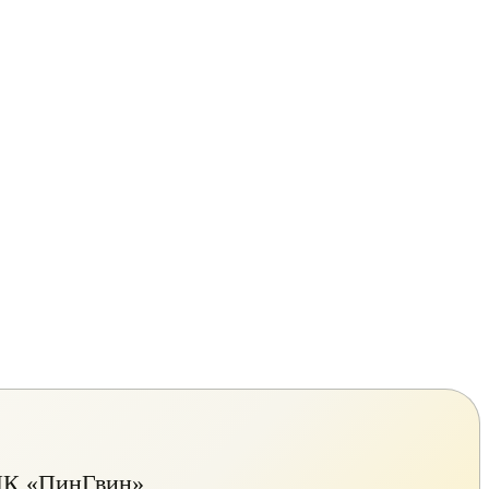
К «ПинГвин»