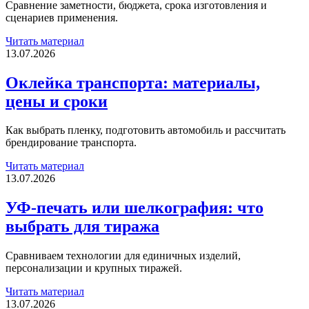
выбрать
Сравнение заметности, бюджета, срока изготовления и
бизнесу
сценариев применения.
Читать материал
Оклейка
13.07.2026
транспорта:
материалы,
Оклейка транспорта: материалы,
цены
цены и сроки
и
сроки
Как выбрать пленку, подготовить автомобиль и рассчитать
брендирование транспорта.
Читать материал
УФ-
13.07.2026
печать
или
УФ-печать или шелкография: что
шелкография:
выбрать для тиража
что
выбрать
для
Сравниваем технологии для единичных изделий,
тиража
персонализации и крупных тиражей.
Читать материал
Чек-
13.07.2026