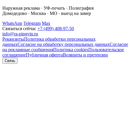
Наружная реклама · УФ-печать · Полиграфия
Домодедово · Москва · МО · выезд на замер
WhatsApp
Telegram
Max
Связаться сейчас
+7 (499) 408-97-50
info@ra-pingvin.ru
Реквизиты
Политика обработки персональных
данных
Согласие на обработку персональных данных
Согласие
на рекламные сообщения
Политика cookies
Пользовательское
соглашение
Публичная оферта
Возвраты и претензии
Связь