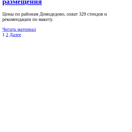
размещения
стоимость
размещения
Цены по районам Домодедово, охват 329 стендов и
рекомендации по макету.
Читать материал
1
2
Далее