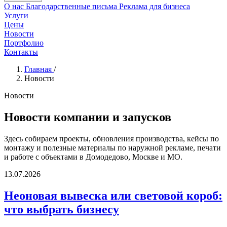
О нас
Благодарственные письма
Реклама для бизнеса
Услуги
Цены
Новости
Портфолио
Контакты
Главная
/
Новости
Новости
Новости компании и запусков
Здесь собираем проекты, обновления производства, кейсы по
монтажу и полезные материалы по наружной рекламе, печати
и работе с объектами в Домодедово, Москве и МО.
Неоновая
13.07.2026
вывеска
или
Неоновая вывеска или световой короб:
световой
что выбрать бизнесу
короб:
что