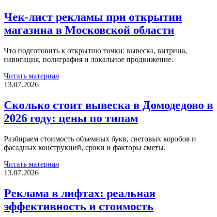
лист
рекламы
Чек-лист рекламы при открытии
при
магазина в Московской области
открытии
магазина
в
Что подготовить к открытию точки: вывеска, витрина,
Московской
навигация, полиграфия и локальное продвижение.
области
Читать материал
Сколько
13.07.2026
стоит
вывеска
Сколько стоит вывеска в Домодедово в
в
2026 году: цены по типам
Домодедово
в
2026
Разбираем стоимость объемных букв, световых коробов и
году:
фасадных конструкций, сроки и факторы сметы.
цены
по
Читать материал
типам
Реклама
13.07.2026
в
лифтах:
Реклама в лифтах: реальная
реальная
эффективность и стоимость
эффективность
и